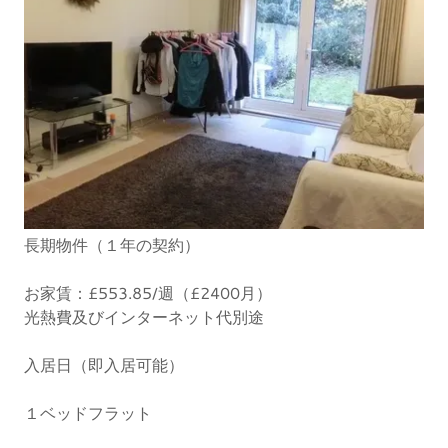
長期物件（１年の契約）
お家賃：£553.85/週（£2400月）
光熱費及びインターネット代別途
入居日（即入居可能）
１ベッドフラット